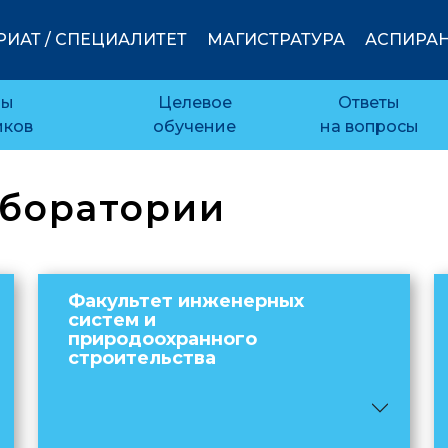
ИАТ / СПЕЦИАЛИТЕТ
МАГИСТРАТУРА
АСПИРАН
ды
Целевое
Ответы
иков
обучение
на вопросы
боратории
Факультет инженерных
систем и
природоохранного
строительства